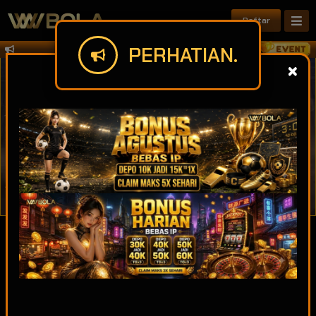
Daftar
PERHATIAN.
Selamat Datang Di Situs Judi Slot Terpe
IDR
50,374,046,436